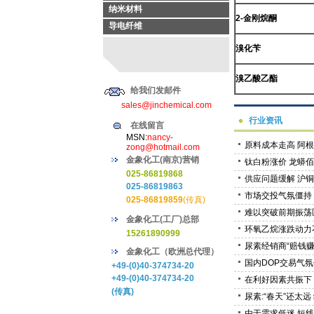
纳米材料
2-金刚烷酮
导电纤维
溴化苄
溴乙酸乙酯
给我们发邮件
sales@jinchemical.com
行业资讯
在线留言
MSN:
nancy-
原料成本走高 阿根
zong@hotmail.com
金象化工(南京)营销
钛白粉涨价 龙蟒
025-86819868
供应问题缓解 沪铜
025-86819863
市场交投气氛僵持 
025-86819859
(传真)
难以突破前期振荡
金象化工(工厂)总部
环氧乙烷涨跌动力
15261890999
尿素经销商“赔钱赚
金象化工（欧洲总代理）
国内DOP交易气氛
+49-(0)40-374734-20
+49-(0)40-374734-20
在利好因素共振下
(传真)
尿素:“春天”还太远 
由于需求低迷 短线